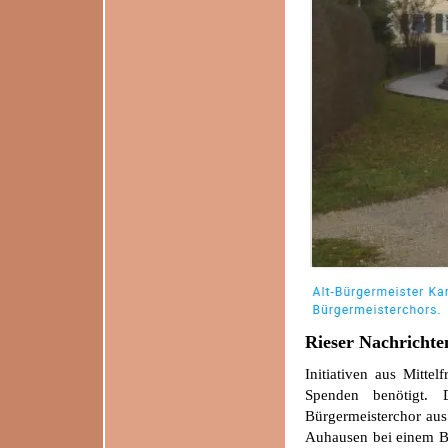
Rieser Nachrichte
Initiativen aus Mitte
Spenden benötigt. 
Bürgermeisterchor aus
Auhausen bei einem Ben