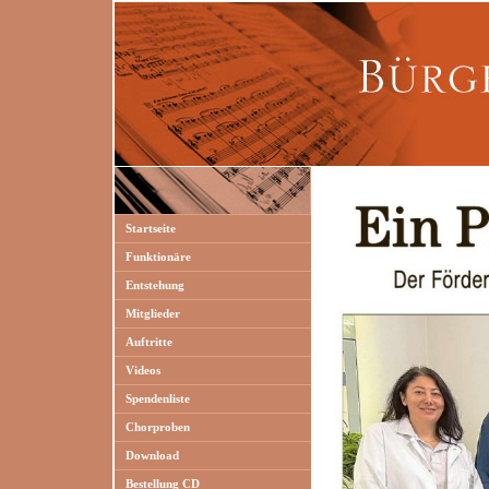
Startseite
Funktionäre
Entstehung
Mitglieder
Auftritte
Videos
Spendenliste
Chorproben
Download
Bestellung CD