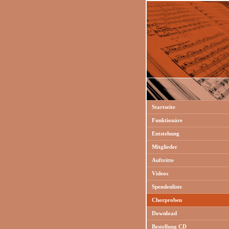
Startseite
Funktionäre
Entstehung
Mitglieder
Auftritte
Videos
Spendenliste
Chorproben
Download
Bestellung CD